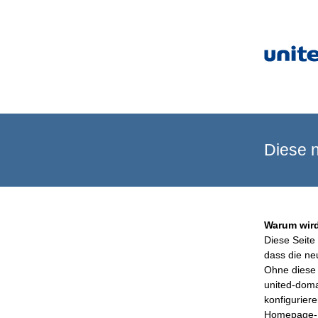
Diese n
Warum wird
Diese Seite 
dass die ne
Ohne diese 
united-doma
konfigurier
Homepage-B