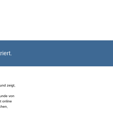
iert.
und zeigt,
Kunde von
t online
chen,